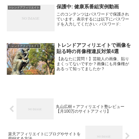
考える人の 落とし穴としてご紹介したい
のが、 「稼ぐ」と「稼ぎ続ける」ってい
保護中: 健康系番組実例動画
トレンドアフィリエイト
うのは全然違う...
このコンテンツはパスワードで保護され
ています。表示するには以下にパスワー
ドを入力してください: パスワード:
トレンドアフィリエイトで画像を
トレンドアフィリエイト
貼る時の肖像権違反対策4選
【あなたに質問！】芸能人の画像、貼り
まくってないですか？画像にも肖像権が
あるって知ってましたか？
丸山広樹＋アフィリエイト塾レビュー
【月100万のサイトアフィリ】
楽天アフィリエイトにブログやサイトを
登録する方法