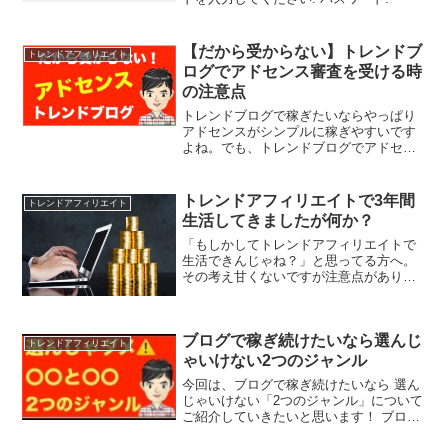
【だから受からない】トレンドブ
トレンドアフィリエイト
ログでアドセンス審査を受ける時
の注意点
トレンドブログで稼ぎたいならやっぱり
アドセンスがシンプルに稼ぎやすいです
よね。でも、トレンドブログでアドセン
ス審査を受ける方の中には、なかなかア
ドセンス審査に通らず、困っている方も
少なくないようです。そこで今回は、ト
トレンドアフィリエイトで3年間
トレンドアフィリエイト
レンドブログでアドセンス...
生活してきましたが何か？
「もしかしてトレンドアフィリエイトで
生活できんじゃね？」と思ってる方へ。
その考え甘くないですが注意点がありま
す。
ブログで稼ぎ続けたいなら選んじ
トレンドアフィリエイト
ゃいけない2つのジャンル
今回は、ブログで稼ぎ続けたいなら 選ん
じゃいけない「2つのジャンル」について
ご紹介していきたいと思います！ ブログ
で稼ぐにはどうしたらいいんだろう？と