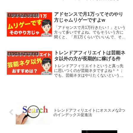
これからも稼げるのかな？と思っている
方に、・稼げる1つの理由・稼ぐために欲
しい2つの知識・レバレッジをかけていく
アドセンスで月1万ってそのやり
トレンドアフィリエイト
べきについてご紹介し...
方じゃムリゲーですよw
「アドセンスで月1万行きたい！」という
方って多いですよね。でもそういう方に
聞くと、「月1万くらいでいいんで、その
くらい行きたい」とか「最低でも月1万稼
ぎたいです」みたいな感じで言われる方
がいるので、実際のところ、アドセンス
トレンドアフィリエイトは芸能ネ
トレンドアフィリエイト
で月1万円というの...
タ以外の方が長期的に稼げる件
トレンドアフィリエイトというと真っ先
に思いつくのが芸能ネタですよね＾＾；
でも、芸能ネタはやりたくないという方
って本当に多いんです。そこで今回は、
芸能ネタ以外を探している方のために・
芸能ネタのメリットとデメリット・一般
的に言われている芸能ネタ...
トレンドアフィリエイトにオススメな2つ
のインデックス促進法