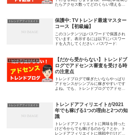
たらアクセス数ってどのくらい増えるん
だろう？ってワクワクしませんか？で
も、100記事書いた時のアクセス数＝PV
数は、取り組むジャンルによっても違い
保護中: TVトレンド最速マスター
トレンドアフィリエイト
ますし、同じジ...
コース【初級編】
このコンテンツはパスワードで保護され
ています。表示するには以下にパスワー
ドを入力してください: パスワード:
【だから受からない】トレンドブ
トレンドアフィリエイト
ログでアドセンス審査を受ける時
の注意点
トレンドブログで稼ぎたいならやっぱり
アドセンスがシンプルに稼ぎやすいです
よね。でも、トレンドブログでアドセン
ス審査を受ける方の中には、なかなかア
ドセンス審査に通らず、困っている方も
少なくないようです。そこで今回は、ト
トレンドアフィリエイトが2021
トレンドアフィリエイト
レンドブログでアドセンス...
年でも稼げる1つの理由と2つの知
識
トレンドアフィリエイトに興味を持った
けど今からでも稼げるのかな？とか、ト
レンドアフィリエイトに挑戦中だけど、